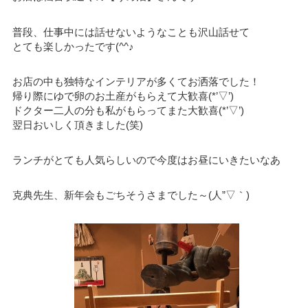
普段、仕事中には話せないようなことも沢山話せて
とても楽しかったです(^^♪
お店の中も独特なインテリアが多くてお洒落でした！
帰り際にゆで卵のお土産がもらえて大歓喜(*’▽’)
ドクター二人の分も私がもらってまた大歓喜(*’▽’)
翌日おいしく頂きました(笑)
ランチがとても人気らしいので今度はお昼にいきたいなあ
克典先生、新年会もごちそうさまでした～(人”▽｀)