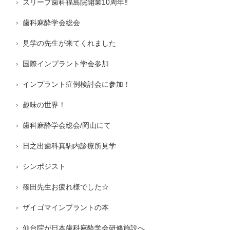
スリープ歯科福島院開業10周年‼️
歯科麻酔学会総会
見学の先生が来てくれました
国際インプラント学会参加
インプラント症例検討会に参加！
趣味の世界！
歯科麻酔学会総会/岡山にて
日之出歯科真駒内診療所見学
シンポジスト
篠田先生お疲れ様でした☆
ザイゴマインプラントの本
仙台院が日本歯科麻酔学会研修施設へ