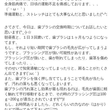
全身筋肉痛で、日頃の運動不足を痛感しております、、、
（´・ω・｀）
準備運動と、ストレッチはとても大事なんだと思いました(^-^;
さてさて、今日は、歯ブラシの交換時期についてお話したいと
思います(^_-)-☆
朝昼夜と、１日３回磨いて、歯ブラシは１ヶ月もつようになっ
てます。
もし、それより短い期間で歯ブラシの毛先が広がってしまうよ
うですと、ブラッシング圧が強い可能性があります。
ブラッシング圧が強いと、歯が削れてしまったり、歯茎を傷め
てしまったり、、、
そのせいで知覚過敏になってしまったりと、困ることがたくさ
ん出てきます(´;ω;｀)
また、歯ブラシを強く押し当ててしまうことで毛先が当たら
ず、汚れの落ちも悪くなってしまいます。
歯ブラシの汚れ落とし効果が最も現れるのは、毛先が歯面に軽
く触れて平行移動するときで、その時のブラッシング圧は100
ｇ~200ｇが適当とされています!(^^)!
もし、お時間ありましたら、どれくらいの力なのか《はかり》
などで調べてみて下さい(*^▽^*)