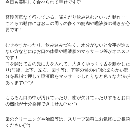
今日も美味しく食べられて幸せです♡
普段何気なく行っている、噛んだり飲み込むといった動作･･･
これらの動作にはお口の周りの多くの筋肉や唾液腺の働きが必
要です！
むせやすかったり、飲み込みづらく、水分がないと食事が進ま
ない方などにはお口の体操や唾液腺のマッサージ等がオススメ
です！
口を開けて舌の先に力を入れて、大きくゆっくり舌を動かした
り(前後、上下、左右、回す等)、下顎の骨の内側の柔らかい部
分を親指で押して唾液腺をマッサージしたりなど色々な方法が
あります(^-^)/
もちろん口の中が汚れていたり、歯が欠けていたりするとお口
の機能が十分発揮できません(′･ω･`)
歯のクリーニングや治療等は、スリープ歯科にお気軽にご相談
ください(^^)