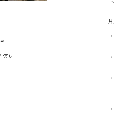
月
や
い方も